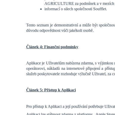
AGRICULTURE za podmínek a v mezích stan
informací o silech společnosti Soufflet.
Tento seznam je demonstrativní a může být společno
důvodu odpovědnost vůči jakékoli osobě.
Článek 4: Finanční podmínky
Aplikace je Uživatelům nabízena zdarma, s výjimkou n
operátorovi, nákladů na internetové připojení a přís
služeb poskytovatele rozhoduje výlučně Uživatel, za 
Článek 5: Přístup k Aplikaci
Pro přístup k Aplikaci a její používání
potřebuje Uživat
Aplikaci lze stáhnout zdarma z platformy „Apple Store