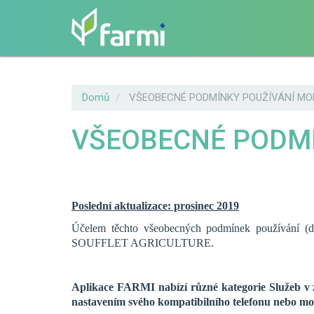
Skip
Domů
VŠEOBECNÉ PODMÍNKY POUŽÍVÁNÍ MOB
to
main
VŠEOBECNÉ PODMÍ
content
Poslední aktualizace: prosinec 2019
Účelem těchto všeobecných podmínek používání (dá
SOUFFLET AGRICULTURE.
Aplikace FARMI nabízí různé kategorie Služeb v z
nastavením svého kompatibilního telefonu nebo mob