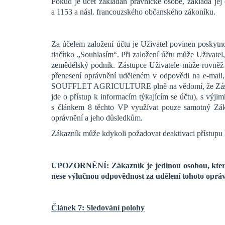
Pokud je účet zakládán právnické osobě, zakládá jej
a 1153 a násl. francouzského občanského zákoníku.
Za účelem založení účtu je Uživatel povinen poskytn
tlačítko „Souhlasím“. Při založení účtu může Uživa
zemědělský podnik. Zástupce Uživatele může rovněž
přenesení oprávnění uděleném v odpovědi na e-ma
SOUFFLET AGRICULTURE plně na vědomí, že Zástupce
jde o přístup k informacím týkajícím se účtu), s výj
s článkem 8 těchto VP využívat pouze samotný Z
oprávnění a jeho důsledkům.
Zákazník může kdykoli požadovat deaktivaci přístupu 
UPOZORNĚNÍ
: Zákazník je jedinou osobou, kt
nese výlučnou odpovědnost za udělení tohoto opráv
Článek 7: Sledování polohy