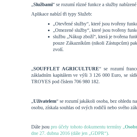
„
Službami
“ se rozumí různé funkce a služby nabízené
Aplikace nabízí tři typy Služeb:
„Otevřené služby“, které jsou tvořeny funk
„Omezené služby“, které jsou tvořeny fun
službu „Nákup zboží“, která je tvořena 
pouze Zákazníkům (nikoli Zástupcům) pak 
zvolí.
„
SOUFFLET AGRICULTURE
“ se rozumí fr
základním kapitálem ve výši 3 126 000 Euro, se s
TROYES pod číslem 706 980 182.
„
Uživatelem
“ se rozumí jakákoli osoba, bez ohledu na
osobu, získala souhlas od svých rodičů nebo svého zá
Dále jsou
pro účely tohoto dokumentu termíny „
Osobn
dne 27. dubna 2016 (dále jen „GDPR“).