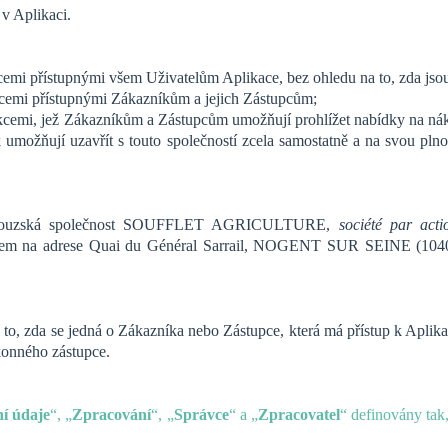
 v Aplikaci.
cemi přístupnými všem Uživatelům Aplikace, bez ohledu na to, zda jsou
kcemi přístupnými Zákazníkům a jejich Zástupcům;
funkcemi, jež Zákazníkům a Zástupcům umožňují prohlížet nabídky
umožňují uzavřít s touto společností zcela samostatně a na svou pln
ancouzská společnost SOUFFLET AGRICULTURE,
société par acti
ídlem na adrese Quai du Général Sarrail, NOGENT SUR SEINE (104
 to, zda se jedná o Zákazníka nebo Zástupce, která má přístup k Aplikac
konného zástupce.
í údaje
“, „
Zpracování
“, „
Správce
“ a „
Zpracovatel
“ definovány tak