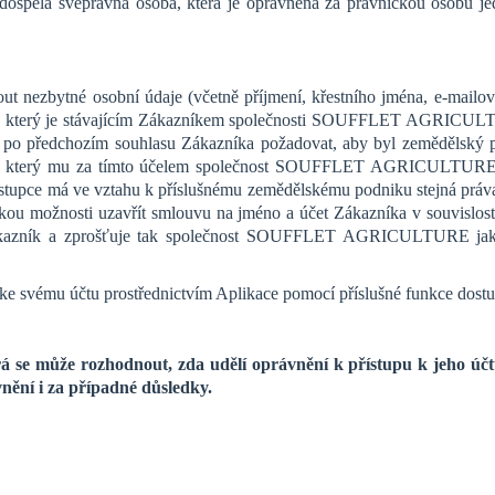
 dospělá svéprávná osoba, která je oprávněna za právnickou osobu je
out nezbytné osobní údaje (včetně příjmení, křestního jména, e-mailo
tel, který je stávajícím Zákazníkem společnosti SOUFFLET AGRICULT
 po předchozím souhlasu Zákazníka požadovat, aby byl zemědělský p
il, který mu za tímto účelem společnost SOUFFLET AGRICULTURE za
 má ve vztahu k příslušnému zemědělskému podniku stejná práva a
imkou možnosti uzavřít smlouvu na jméno a účet Zákazníka v souvislo
ákazník a zprošťuje tak společnost SOUFFLET AGRICULTURE jakék
ke svému účtu prostřednictvím Aplikace pomocí příslušné funkce dostu
erá se může rozhodnout, zda udělí oprávnění k přístupu k jeho ú
nění i za případné důsledky.