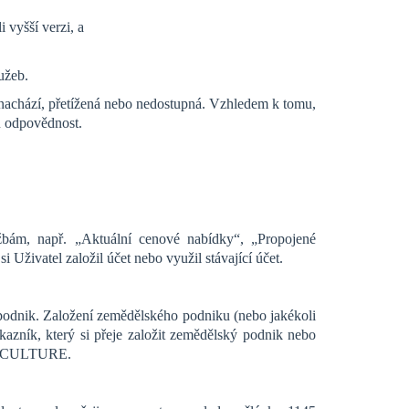
vyšší verzi, a
užeb.
el nachází, přetížená nebo nedostupná. Vzhledem k tomu,
 odpovědnost.
žbám, např. „Aktuální cenové nabídky“, „Propojené
Uživatel založil účet nebo využil stávající účet.
 podnik. Založení zemědělského podniku (nebo jakékoli
azník, který si přeje založit zemědělský podnik nebo
AGRICULTURE.