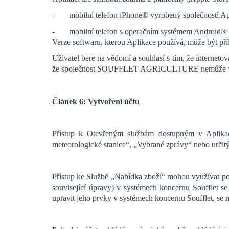
- mobilní telefon iPhone® vyrobený společností Appl
- mobilní telefon s operačním systémem Android® ve
Verze softwaru, kterou Aplikace používá, může být pří
Uživatel bere na vědomí a souhlasí s tím, že interneto
že společnost SOUFFLET AGRICULTURE nemůže v tako
Článek 6: Vytvoření účtu
Přístup k Otevřeným službám dostupným v Aplikaci
meteorologické stanice“, „Vybrané zprávy“ nebo určitý
Přístup ke Službě „Nabídka zboží“ mohou využívat pou
související úpravy) v systémech koncernu Soufflet s
upravit jeho prvky v systémech koncernu Soufflet,