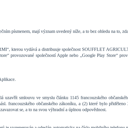
tečním písmenem, mají význam uvedený níže, a to bez ohledu na to, z
ARMI“, kterou vydává a distribuuje společnost SOUFFLET AGRICULTUR
tore“ provozované společností Apple nebo „Google Play Store“ provo
Aplikace.
bilá uzavřít smlouvu ve smyslu článku 1145 francouzského občanské
sl. francouzského občanského zákoníku, a (2) které bylo přiděleno Z
zavazovat se, a to na svou výhradní a úplnou odpovědnost.
erý je vygenerován a odeslán automaticky na číslo mobilního telefon