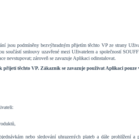
ívání jsou podmíněny bezvýhradným přijetím těchto VP ze strany Uživ
 jsou součástí smlouvy uzavřené mezi Uživatelem a společností S
ace nevstupovat; zároveň se zavazuje Aplikaci odinstalovat.
ijetí těchto VP. Zákazník se zavazuje používat Aplikaci pouze 
vateli:
roduktů,
objednávkám nebo sledování uhrazených plateb a dále prohlížení 