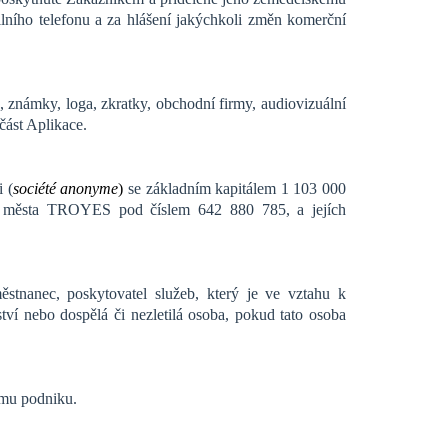
ho telefonu a za hlášení jakýchkoli změn komerční
a, známky, loga, zkratky, obchodní firmy, audiovizuální
část Aplikace.
 (
société anonyme
)
se základním kapitálem 1 103 000
u města TROYES pod číslem 642 880 785, a jejích
stnanec, poskytovatel služeb, který je ve vztahu k
ví nebo dospělá či nezletilá osoba, pokud tato osoba
mu podniku.