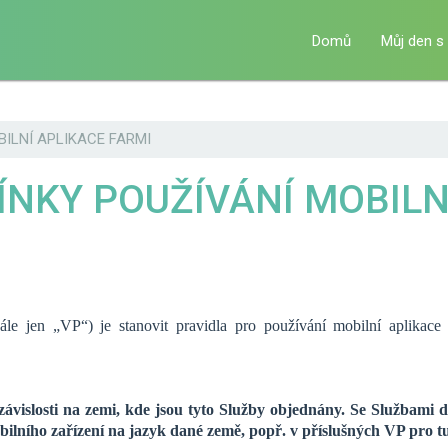
Menu
Domů
Můj den s
principal
ILNÍ APLIKACE FARMI
NKY POUŽÍVÁNÍ MOBILNÍ
le jen „VP“) je stanovit pravidla pro používání mobilní aplikace
ávislosti na zemi, kde jsou tyto Služby objednány. Se Službami d
ilního zařízení na jazyk dané země, popř. v příslušných VP pro tu