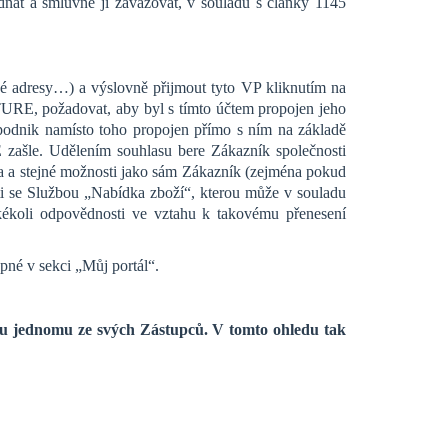
dnat a smluvně ji zavazovat, v souladu s články 1145
vé adresy…) a výslovně přijmout tyto VP kliknutím na
URE, požadovat, aby byl s tímto účtem propojen jeho
odnik namísto toho propojen přímo s ním na základě
šle. Udělením souhlasu bere Zákazník společnosti
 stejné možnosti jako sám Zákazník (zejména pokud
sti se Službou „Nabídka zboží“, kterou může v souladu
oli odpovědnosti ve vztahu k takovému přenesení
pné v sekci „Můj portál“.
čtu jednomu ze svých Zástupců. V tomto ohledu tak