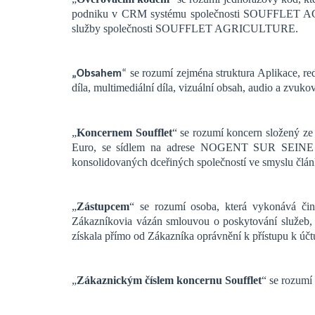
podniku v CRM systému společnosti SOUFFLET AGRIC
služby společnosti SOUFFLET AGRICULTURE.
se rozumí zejména struktura Aplikace, red
„Obsahem
“
díla, multimediální díla, vizuální obsah, audio a zvuko
„
Koncernem Soufflet
“ se rozumí koncern složený ze 
Euro, se sídlem na adrese NOGENT SUR SEINE (10
konsolidovaných dceřiných společností ve smyslu čl
„
Zástupcem
“ se rozumí osoba, která vykonává čin
Zákazníkovia vázán smlouvou o poskytování služeb, m
získala přímo od Zákazníka oprávnění k přístupu k úč
„
Zákaznickým číslem koncernu Soufflet
“ se rozum