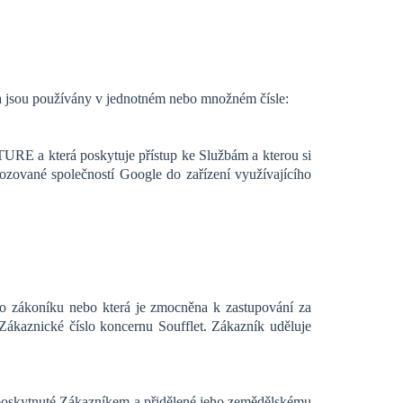
da jsou používány v jednotném nebo množném čísle:
E a která poskytuje přístup ke Službám a kterou si
zované společností Google do zařízení využívajícího
ho zákoníku nebo která je zmocněna k zastupování za
ákaznické číslo koncernu Soufflet. Zákazník uděluje
u poskytnuté Zákazníkem a přidělené jeho zemědělskému