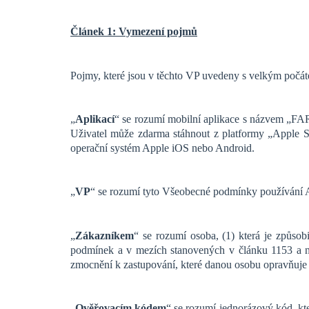
Článek 1: Vymezení pojmů
Pojmy, které jsou v těchto VP uvedeny s velkým počá
„
Aplikací
“ se rozumí mobilní aplikace s názvem „F
Uživatel může zdarma stáhnout z platformy „Apple S
operační systém Apple iOS nebo Android.
„
VP
“ se rozumí tyto Všeobecné podmínky používání 
„
Zákazníkem
“ se rozumí osoba, (1) která je způso
podmínek a v mezích stanovených v článku 1153 a ná
zmocnění k zastupování, které danou osobu opravňuje 
„
Ověřovacím kódem
“ se rozumí jednorázový kód, kt