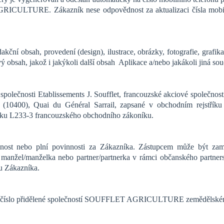
ULTURE. Zákazník nese odpovědnost za aktualizaci čísla mobilní
akční obsah, provedení (design), ilustrace, obrázky, fotografie, grafik
vý obsah, jakož i jakýkoli další obsah Aplikace a/nebo jakákoli jiná sou
společnosti Etablissements J. Soufflet, francouzské akciové společnosti
400), Quai du Général Sarrail, zapsané v obchodním rejstřík
ánku L233-3 francouzského obchodního zákoníku.
nost nebo plní povinnosti za Zákazníka. Zástupcem může být zamě
anžel/manželka nebo partner/partnerka v rámci občanského partnerst
tu Zákazníka.
í číslo přidělené společností SOUFFLET AGRICULTURE zemědělské