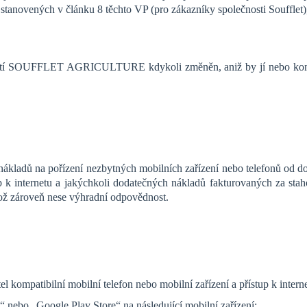
ovených v článku 8 těchto VP (pro zákazníky společnosti Soufflet)
stí SOUFFLET AGRICULTURE kdykoli změněn, aniž by jí nebo koncern
ákladů na pořízení nezbytných mobilních zařízení nebo telefonů od do
tup k internetu a jakýchkoli dodatečných nákladů fakturovaných za st
což zároveň nese výhradní odpovědnost.
el kompatibilní mobilní telefon nebo mobilní zařízení a přístup k intern
“ nebo „Google Play Store“ na následující mobilní zařízení: