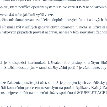
e®, které používá operační systém iOS ve verzi iOS 9 nebo jakoukoli 
rze 4.4 nebo jakékoli vyšší verze.
ležitostně aktualizována za účelem doplnění nových funkcí a nových sl
vá síť může být v určitých geografických oblastech, v nichž se Uživat
vých případech provést nápravu, nenese v této souvislosti žádnou
 je k dispozici kterémukoli Uživateli. Pro přístup k určitým Slu
m Službám dostupným v rámci služby „Můj portál“ je však nutné, aby si 
ze Zákazníci používající účet, s nímž je propojen jejich zemědělský
e řídí komerčním procesem nezávislým na použití Aplikace. Každý Zák
 se musí nejprve obrátit na komerční služby společnosti SOUFFLET 